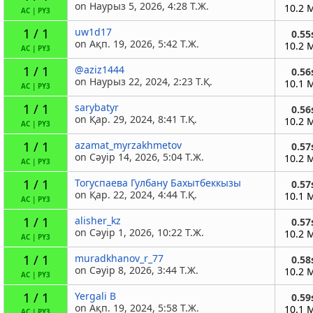
on Наурыз 5, 2026, 4:28 Т.Ж.
10.2 
AC
|
PY3
1 / 1
uw1d17
0.55
on Ақп. 19, 2026, 5:42 Т.Ж.
10.2 
AC
|
PY3
1 / 1
@aziz1444
0.56
on Наурыз 22, 2024, 2:23 Т.Қ.
10.1 
AC
|
PY3
1 / 1
sarybatyr
0.56
on Қар. 29, 2024, 8:41 Т.Қ.
10.2 
AC
|
PY3
1 / 1
azamat_myrzakhmetov
0.57
on Сәуір 14, 2026, 5:04 Т.Ж.
10.2 
AC
|
PY3
1 / 1
Тогуспаева Гулбану Бахытбеккызы
0.57
on Қар. 22, 2024, 4:44 Т.Қ.
10.1 
AC
|
PY3
1 / 1
alisher_kz
0.57
on Сәуір 1, 2026, 10:22 Т.Ж.
10.2 
AC
|
PY3
1 / 1
muradkhanov_r_77
0.58
on Сәуір 8, 2026, 3:44 Т.Ж.
10.2 
AC
|
PY3
1 / 1
Yergali B
0.59
on Ақп. 19, 2024, 5:58 Т.Ж.
10.1 
AC
|
PY3