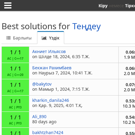
Кіру
немесе
Тірк
Best solutions for
Теңдеу
Барлығы
Үздік
1 / 1
Акниет Ильясов
0.06
on Шілде 18, 2024, 6:35 Т.Ж.
1.9 
AC
|
C++17
1 / 1
Бекжан Рахимбаев
0.06
on Наурыз 7, 2024, 10:41 Т.Ж.
2.0 
AC
|
C++20
1 / 1
@bakytov
0.07
on Мамыр 1, 2024, 7:15 Т.Ж.
2.0 
AC
|
C++17
1 / 1
kharkin_danila246
0.53
on Қар. 9, 2025, 4:01 Т.Қ.
10.3 
AC
|
PY3
1 / 1
Ali_890
0.54
80 days ago
10.2 
AC
|
PY3
1 / 1
bakhtzhan7424
0.55