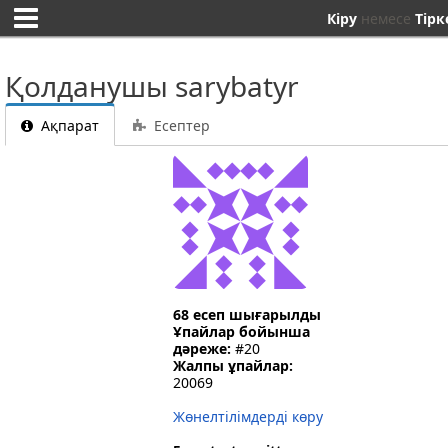
Кіру
немесе
Тірк
Қолданушы sarybatyr
Ақпарат
Есептер
68 есеп шығарылды
Ұпайлар бойынша
дәреже:
#20
Жалпы ұпайлар:
20069
Жөнелтілімдерді көру