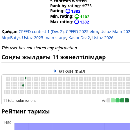
5 contests written
Rank by rating:
#733
Rating:
1382
Min. rating:
1102
Max rating:
1382
Қайдан
CPFED contest 1 (Div. 2)
,
CPFED 2025 elim
,
Ustaz Main 20
AlgoBatyr
,
Ustaz 2025 main stage
,
Kaspi Div 2
,
Ustaz 2026
This user has not shared any information.
Соңғы жылдағы 11 жөнелтілімдер
«
өткен жыл
11 total submissions
Аз
Рейтинг тарихы