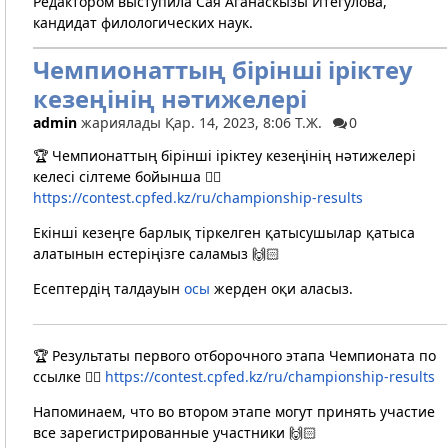
Редактором выступила Сая Аганаскызы Итегулова,
кандидат филологических наук.
Чемпионаттың бірінші іріктеу
кезеңінің нәтижелері
admin
жариялады Қар. 14, 2023, 8:06 Т.Ж.
0
🏆 Чемпионаттың бірінші іріктеу кезеңінің нәтижелері
келесі сілтеме бойынша 👉🏼
https://contest.cpfed.kz/ru/championship-results
Екінші кезеңге барлық тіркелген қатысушылар қатыса
алатынын естеріңізге саламыз 🙌🏻
Есептердің талдауын
осы
жерден оқи аласыз.
🏆 Результаты первого отборочного этапа Чемпионата по
ссылке 👉🏼
https://contest.cpfed.kz/ru/championship-results
Напоминаем, что во втором этапе могут принять участие
все зарегистрированные участники 🙌🏻