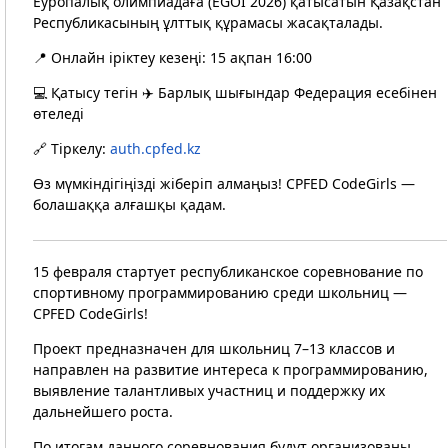
Еуропалық олимпиадаға (EGOI 2026) қатысатын Қазақстан
Республикасының ұлттық құрамасы жасақталады.
📍 Онлайн іріктеу кезеңі: 15 ақпан 16:00
💻 Қатысу тегін ✈️ Барлық шығындар Федерация есебінен
өтеледі
🔗 Тіркелу:
auth.cpfed.kz
Өз мүмкіндігіңізді жіберіп алмаңыз! CPFED CodeGirls —
болашаққа алғашқы қадам.
15 февраля стартует республиканское соревнование по
спортивному программированию среди школьниц —
CPFED CodeGirls!
Проект предназначен для школьниц 7–13 классов и
направлен на развитие интереса к программированию,
выявление талантливых участниц и поддержку их
дальнейшего роста.
По итогам данного соревнования будут организованы