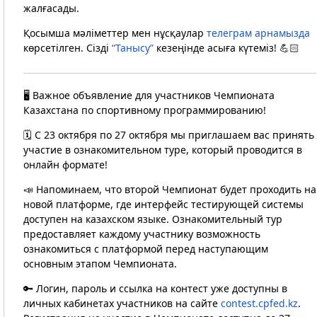
жалғасады.
Қосымша мәліметтер мен нұсқаулар
телеграм арнамызда
көрсетілген. Сізді
“Танысу”
кезеңінде асыға күтеміз! 💪🏻
🖥️ Важное объявление для участников Чемпионата
Казахстана по спортивному программированию!
🗓 ️С 23 октября по 27 октября мы приглашаем вас принять
участие в ознакомительном туре, который проводится в
онлайн формате!
📣 Напоминаем, что второй Чемпионат будет проходить на
новой платформе, где интерфейс тестирующей системы
доступен на казахском языке. Ознакомительный тур
предоставляет каждому участнику возможность
ознакомиться с платформой перед наступающим
основным этапом Чемпионата.
🔑 Логин, пароль и ссылка на контест уже доступны в
личных кабинетах участников на сайте
contest.cpfed.kz
.