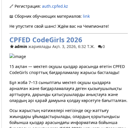
🔗 Регистрация:
auth.cpfed.kz
📖 Сборник обучающих материалов:
link
Не упустите свой шанс! Ждём вас на Чемпионате!
CPFED CodeGirls 2026
admin
жариялады Ақп. 3, 2026, 6:32 Т.Ж.
0
15 ақпан — мектеп оқушы қыздар арасында өтетін CPFED
CodeGirls спорттық бағдарламалау жарысы басталады!
Бұл жоба 7–13 сыныптағы мектеп оқушы қыздарға
арналған және бағдарламалауға деген қызығушылықты
арттыруға, дарынды қатысушыларды анықтауға және
олардың әрі қарай дамуына қолдау көрсетуге бағытталған.
Осы жарыстың нәтижелері негізінде оқу-жаттығу
жиындары ұйымдастырылады, олардың қорытындысы
бойынша қыздар арасындағы информатика бойынша