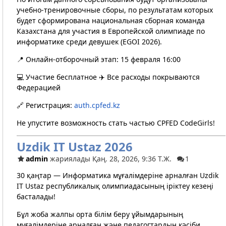
учебно-тренировочные сборы, по результатам которых
будет сформирована национальная сборная команда
Казахстана для участия в Европейской олимпиаде по
информатике среди девушек (EGOI 2026).
📍 Онлайн-отборочный этап: 15 февраля 16:00
💻 Участие бесплатное ✈️ Все расходы покрываются
Федерацией
🔗 Регистрация:
auth.cpfed.kz
Не упустите возможность стать частью CPFED CodeGirls!
Uzdik IT Ustaz 2026
admin
жариялады Қаң. 28, 2026, 9:36 Т.Ж.
1
30 қаңтар — Информатика мұғалімдеріне арналған Uzdik
IT Ustaz республикалық олимпиадасының іріктеу кезеңі
басталады!
Бұл жоба жалпы орта білім беру ұйымдарының
мұғалімдеріне арналған және педагогтардың кәсіби