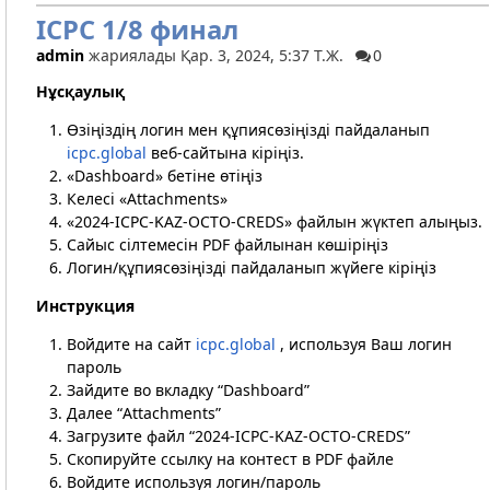
ICPC 1/8 финал
admin
жариялады Қар. 3, 2024, 5:37 Т.Ж.
0
Нұсқаулық
Өзіңіздің логин мен құпиясөзіңізді пайдаланып
icpc.global
веб-сайтына кіріңіз.
«Dashboard» бетіне өтіңіз
Келесі «Attachments»
«2024-ICPC-KAZ-OCTO-CREDS» файлын жүктеп алыңыз.
Сайыс сілтемесін PDF файлынан көшіріңіз
Логин/құпиясөзіңізді пайдаланып жүйеге кіріңіз
Инструкция
Войдите на сайт
icpc.global
, используя Ваш логин
пароль
Зайдите во вкладку “Dashboard”
Далее “Attachments”
Загрузите файл “2024-ICPC-KAZ-OCTO-CREDS”
Скопируйте ссылку на контест в PDF файле
Войдите используя логин/пароль