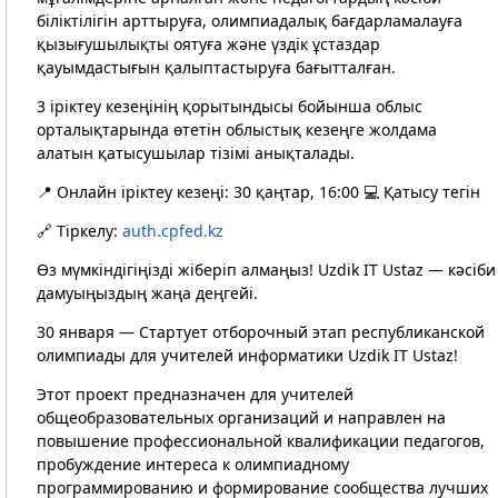
біліктілігін арттыруға, олимпиадалық бағдарламалауға
қызығушылықты оятуға және үздік ұстаздар
қауымдастығын қалыптастыруға бағытталған.
3 іріктеу кезеңінің қорытындысы бойынша облыс
орталықтарында өтетін облыстық кезеңге жолдама
алатын қатысушылар тізімі анықталады.
📍 Онлайн іріктеу кезеңі: 30 қаңтар, 16:00 💻 Қатысу тегін
🔗 Тіркелу:
auth.cpfed.kz
Өз мүмкіндігіңізді жіберіп алмаңыз! Uzdik IT Ustaz — кәсіби
дамуыңыздың жаңа деңгейі.
30 января — Стартует отборочный этап республиканской
олимпиады для учителей информатики Uzdik IT Ustaz!
Этот проект предназначен для учителей
общеобразовательных организаций и направлен на
повышение профессиональной квалификации педагогов,
пробуждение интереса к олимпиадному
программированию и формирование сообщества лучших