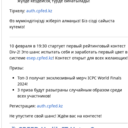
жүлде кездейсоқ түрде ойнатылады!
Тіркелу:
auth.cpfed.kz
Өз мүмкіндігіңізді жіберіп алмаңыз! Біз сізді сайыста
күтеміз!
10 февраля в 19:30 стартует первый рейтинговый контест
Div-2! Это шанс испытать себя и заработать первый цвет в
системе
esep.cpfed.kz
! Контест открыт для всех желающих!
Призы:
Топ-3 получат эксклюзивный мерч ICPC World Finals
2024!
3 приза будут разыграны случайным образом среди
всех участников!
Регистрация:
auth.cpfed.kz
Не упустите свой шанс! Ждём вас на контесте!