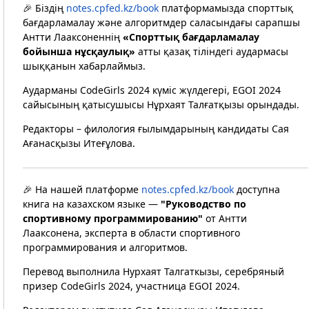
🎉 Біздің
notes.cpfed.kz/book
платформамызда спорттық
бағдарламалау және алгоритмдер саласындағы сарапшы
Антти Лааксоненнің
«Спорттық бағдарламалау
бойынша нұсқаулық»
атты қазақ тіліндегі аудармасы
шыққанын хабарлаймыз.
Аударманы CodeGirls 2024 күміс жүлдегері, EGOI 2024
сайысының қатысушысы Нұрхаят Талғатқызы орындады.
Редакторы – филология ғылымдарының кандидаты Сая
Ағанасқызы Итеғұлова.
🎉 На нашей платформе
notes.cpfed.kz/book
доступна
книга на казахском языке —
"Руководство по
спортивному программированию"
от Антти
Лааксонена, эксперта в области спортивного
программирования и алгоритмов.
Перевод выполнила Нурхаят Талгаткызы, серебряный
призер CodeGirls 2024, участница EGOI 2024.