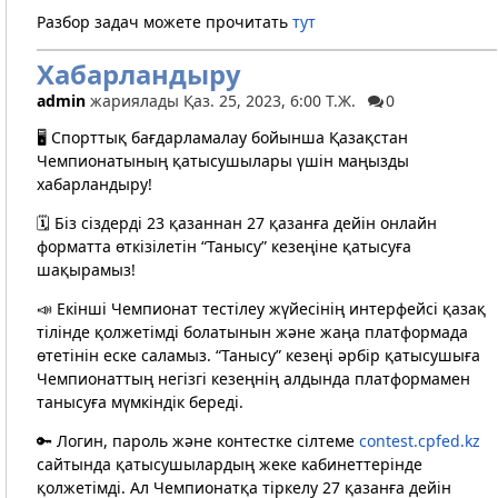
Разбор задач можете прочитать
тут
Хабарландыру
admin
жариялады Қаз. 25, 2023, 6:00 Т.Ж.
0
🖥️ Спорттық бағдарламалау бойынша Қазақстан
Чемпионатының қатысушылары үшін маңызды
хабарландыру!
🗓 Біз сіздерді 23 қазаннан 27 қазанға дейін онлайн
форматта өткізілетін “Танысу” кезеңіне қатысуға
шақырамыз!
📣 Екінші Чемпионат тестілеу жүйесінің интерфейсі қазақ
тілінде қолжетімді болатынын және жаңа платформада
өтетінін еске саламыз. “Танысу” кезеңі әрбір қатысушыға
Чемпионаттың негізгі кезеңнің алдында платформамен
танысуға мүмкіндік береді.
🔑 Логин, пароль және контестке сілтеме
contest.cpfed.kz
сайтында қатысушылардың жеке кабинеттерінде
қолжетімді. Ал Чемпионатқа тіркелу 27 қазанға дейін