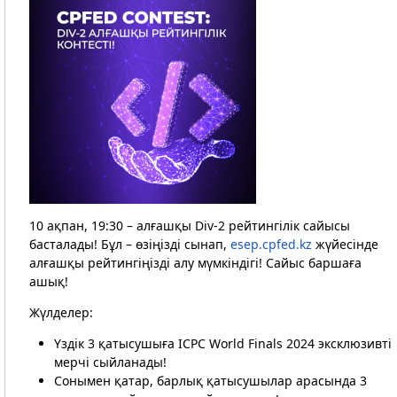
10 ақпан, 19:30 – алғашқы Div-2 рейтингілік сайысы
басталады! Бұл – өзіңізді сынап,
esep.cpfed.kz
жүйесінде
алғашқы рейтингіңізді алу мүмкіндігі! Сайыс баршаға
ашық!
Жүлделер:
Үздік 3 қатысушыға ICPC World Finals 2024 эксклюзивті
мерчі сыйланады!
Сонымен қатар, барлық қатысушылар арасында 3