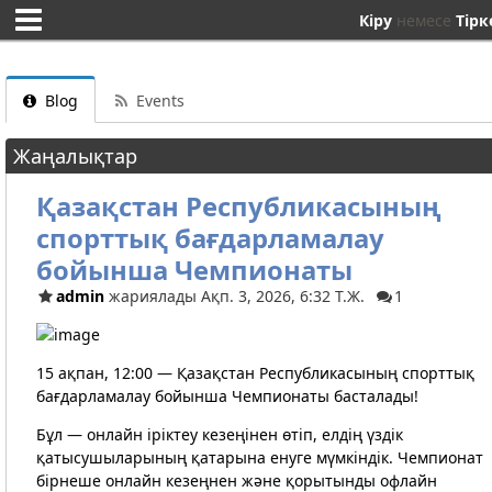
Кіру
немесе
Тірк
Blog
Events
Жаңалықтар
Қазақстан Республикасының
спорттық бағдарламалау
бойынша Чемпионаты
admin
жариялады Ақп. 3, 2026, 6:32 Т.Ж.
1
15 ақпан, 12:00 — Қазақстан Республикасының спорттық
бағдарламалау бойынша Чемпионаты басталады!
Бұл — онлайн іріктеу кезеңінен өтіп, елдің үздік
қатысушыларының қатарына енуге мүмкіндік. Чемпионат
бірнеше онлайн кезеңнен және қорытынды офлайн