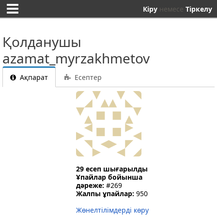
Кіру
немесе
Тіркелу
Қолданушы
azamat_myrzakhmetov
Ақпарат
Есептер
29 есеп шығарылды
Ұпайлар бойынша
дәреже:
#269
Жалпы ұпайлар:
950
Жөнелтілімдерді көру