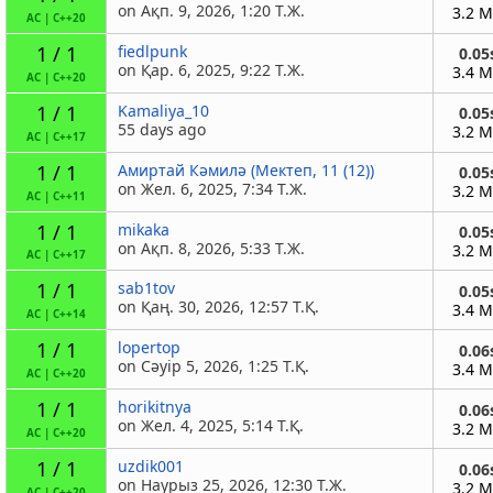
on Ақп. 9, 2026, 1:20 Т.Ж.
3.2 
AC
|
C++20
1 / 1
fiedlpunk
0.05
on Қар. 6, 2025, 9:22 Т.Ж.
3.4 
AC
|
C++20
1 / 1
Kamaliya_10
0.05
55 days ago
3.2 
AC
|
C++17
1 / 1
Амиртай Кәмилә (Мектеп, 11 (12))
0.05
on Жел. 6, 2025, 7:34 Т.Ж.
3.2 
AC
|
C++11
1 / 1
mikaka
0.05
on Ақп. 8, 2026, 5:33 Т.Ж.
3.2 
AC
|
C++17
1 / 1
sab1tov
0.05
on Қаң. 30, 2026, 12:57 Т.Қ.
3.4 
AC
|
C++14
1 / 1
lopertop
0.06
on Сәуір 5, 2026, 1:25 Т.Қ.
3.4 
AC
|
C++20
1 / 1
horikitnya
0.06
on Жел. 4, 2025, 5:14 Т.Қ.
3.2 
AC
|
C++20
1 / 1
uzdik001
0.06
on Наурыз 25, 2026, 12:30 Т.Ж.
3.2 
AC
|
C++20