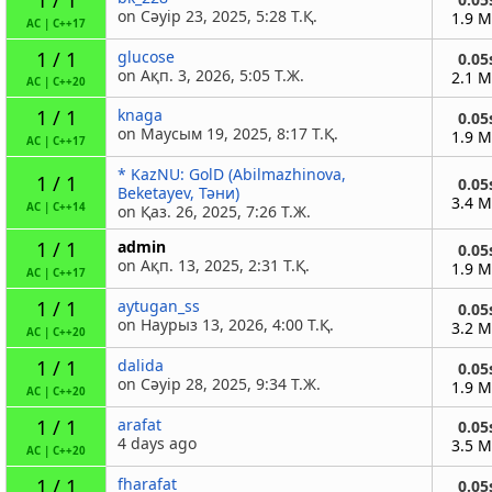
on Сәуір 23, 2025, 5:28 Т.Қ.
1.9 
AC
|
C++17
1 / 1
glucose
0.05
on Ақп. 3, 2026, 5:05 Т.Ж.
2.1 
AC
|
C++20
1 / 1
knaga
0.05
on Маусым 19, 2025, 8:17 Т.Қ.
1.9 
AC
|
C++17
* KazNU: GolD (Abilmazhinova,
1 / 1
0.05
Beketayev, Тәни)
3.4 
AC
|
C++14
on Қаз. 26, 2025, 7:26 Т.Ж.
1 / 1
admin
0.05
on Ақп. 13, 2025, 2:31 Т.Қ.
1.9 
AC
|
C++17
1 / 1
aytugan_ss
0.05
on Наурыз 13, 2026, 4:00 Т.Қ.
3.2 
AC
|
C++20
1 / 1
dalida
0.05
on Сәуір 28, 2025, 9:34 Т.Ж.
1.9 
AC
|
C++20
1 / 1
arafat
0.05
4 days ago
3.5 
AC
|
C++20
1 / 1
fharafat
0.05