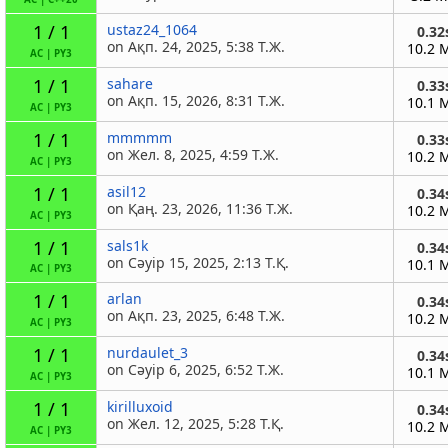
1 / 1
ustaz24_1064
0.32
on Ақп. 24, 2025, 5:38 Т.Ж.
10.2 
AC
|
PY3
1 / 1
sahare
0.33
on Ақп. 15, 2026, 8:31 Т.Ж.
10.1 
AC
|
PY3
1 / 1
mmmmm
0.33
on Жел. 8, 2025, 4:59 Т.Ж.
10.2 
AC
|
PY3
1 / 1
asil12
0.34
on Қаң. 23, 2026, 11:36 Т.Ж.
10.2 
AC
|
PY3
1 / 1
sals1k
0.34
on Сәуір 15, 2025, 2:13 Т.Қ.
10.1 
AC
|
PY3
1 / 1
arlan
0.34
on Ақп. 23, 2025, 6:48 Т.Ж.
10.2 
AC
|
PY3
1 / 1
nurdaulet_3
0.34
on Сәуір 6, 2025, 6:52 Т.Ж.
10.1 
AC
|
PY3
1 / 1
kirilluxoid
0.34
on Жел. 12, 2025, 5:28 Т.Қ.
10.2 
AC
|
PY3