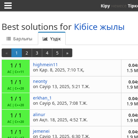
Кіру
немесе
Тірк
Best solutions for
Кібісе жылы
Барлығы
Үздік
«
1
2
3
4
5
»
1 / 1
highmein11
0.04
on Қар. 8, 2025, 7:10 Т.Қ.
1.5 
AC
|
C++11
1 / 1
neonty
0.04
on Сәуір 13, 2025, 5:21 Т.Ж.
1.9 
AC
|
C++20
1 / 1
erkhan_1
0.04
on Сәуір 6, 2025, 7:08 Т.Ж.
1.9 
AC
|
C++20
1 / 1
alinur
0.04
on Ақп. 18, 2025, 4:52 Т.Ж.
1.9 
AC
|
C++20
1 / 1
jemenei
0.04
on Сәуір 13, 2025, 6:30 Т.Ж.
1.9 