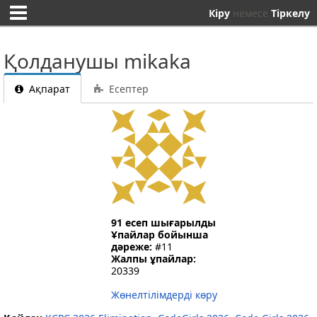
Кіру
немесе
Тіркелу
Қолданушы mikaka
Ақпарат
Есептер
91 есеп шығарылды
Ұпайлар бойынша
дәреже:
#11
Жалпы ұпайлар:
20339
Жөнелтілімдерді көру