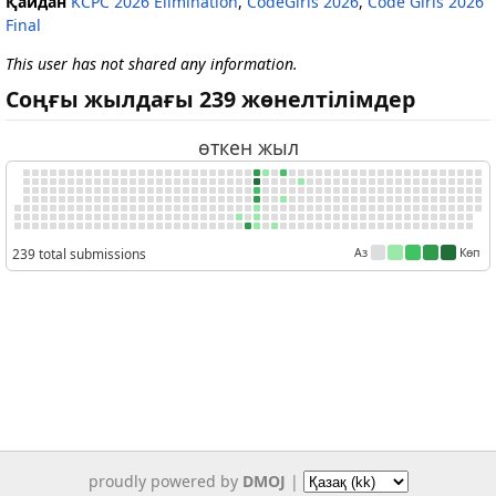
Қайдан
KCPC 2026 Elimination
,
CodeGirls 2026
,
Code Girls 2026
Final
This user has not shared any information.
Соңғы жылдағы 239 жөнелтілімдер
өткен жыл
239 total submissions
Аз
Көп
proudly powered by
DMOJ
|