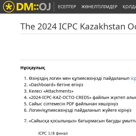
ЕСЕПТЕР
ЖӨНЕЛТІЛІМДЕР
ҚОЛД
The 2024 ICPC Kazakhstan Oc
Нұсқаулық
Өзіңіздің логин мен құпиясөзіңізді пайдаланып
ic
«Dashboard» бетіне өтіңіз
Келесі «Attachments»
«2024-ICPC-KAZ-OCTO-CREDS» файлын жүктеп алы
Сайыс сілтемесін PDF файлынан көшіріңіз
Логин/құпиясөзіңізді пайдаланып жүйеге кіріңіз
«Сайысқа қосылыңыз» батырмасын басуды ұмытп