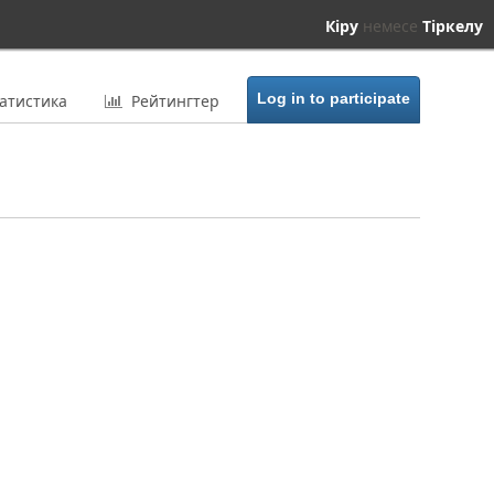
Кіру
немесе
Тіркелу
атистика
Рейтингтер