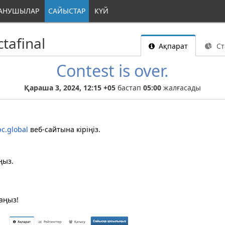
АНУШЫЛАР
САЙЫСТАР
КҮЙ
tafinal
Ақпарат
Ст
Contest is over.
Қараша 3, 2024, 12:15 +05
бастап
05:00
жалғасады
pc.global
веб-сайтына кіріңіз.
ңыз.
аңыз!