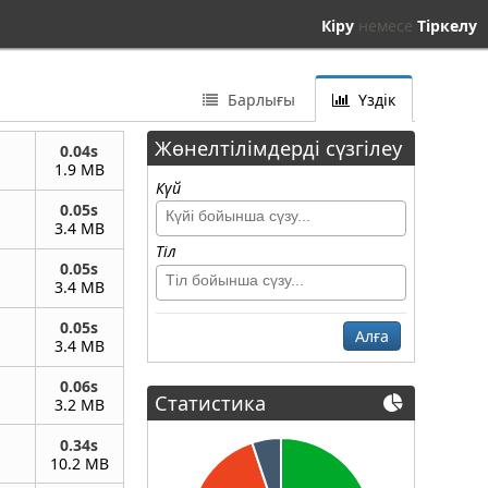
Кіру
немесе
Тіркелу
Барлығы
Үздік
Жөнелтілімдерді сүзгілеу
0.04s
1.9 MB
Күй
0.05s
3.4 MB
Тіл
0.05s
3.4 MB
0.05s
Алға
3.4 MB
0.06s
Статистика
3.2 MB
0.34s
10.2 MB