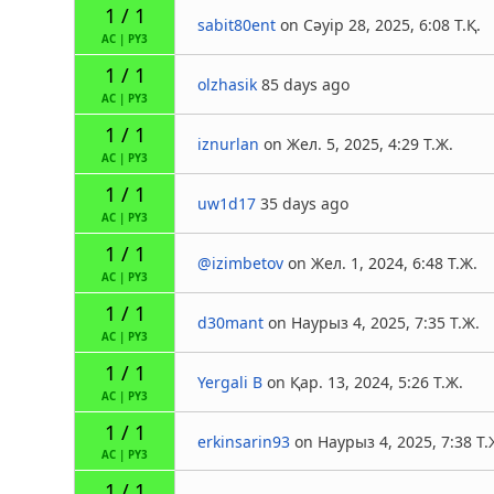
1 / 1
sabit80ent
on Сәуір 28, 2025, 6:08 Т.Қ.
AC
|
PY3
1 / 1
olzhasik
85 days ago
AC
|
PY3
1 / 1
iznurlan
on Жел. 5, 2025, 4:29 Т.Ж.
AC
|
PY3
1 / 1
uw1d17
35 days ago
AC
|
PY3
1 / 1
@izimbetov
on Жел. 1, 2024, 6:48 Т.Ж.
AC
|
PY3
1 / 1
d30mant
on Наурыз 4, 2025, 7:35 Т.Ж.
AC
|
PY3
1 / 1
Yergali B
on Қар. 13, 2024, 5:26 Т.Ж.
AC
|
PY3
1 / 1
erkinsarin93
on Наурыз 4, 2025, 7:38 Т.
AC
|
PY3
1 / 1