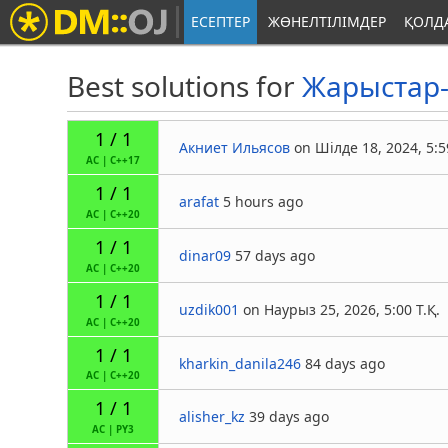
ЕСЕПТЕР
ЖӨНЕЛТІЛІМДЕР
ҚОЛД
Best solutions for
Жарыстар
1 / 1
Акниет Ильясов
on Шілде 18, 2024, 5:5
AC
|
C++17
1 / 1
arafat
5 hours ago
AC
|
C++20
1 / 1
dinar09
57 days ago
AC
|
C++20
1 / 1
uzdik001
on Наурыз 25, 2026, 5:00 Т.Қ.
AC
|
C++20
1 / 1
kharkin_danila246
84 days ago
AC
|
C++20
1 / 1
alisher_kz
39 days ago
AC
|
PY3