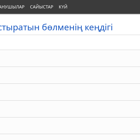
АНУШЫЛАР
САЙЫСТАР
КҮЙ
стыратын бөлменің кеңдігі