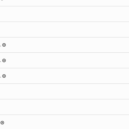
.
.
.