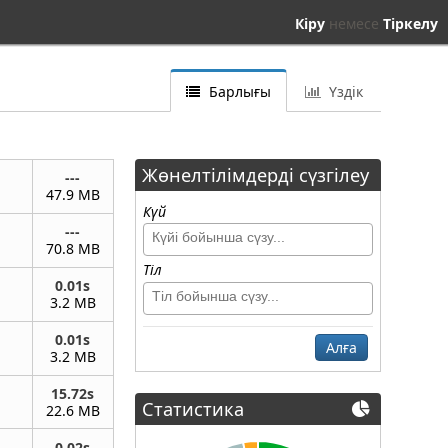
Кіру
немесе
Тіркелу
Барлығы
Үздік
Жөнелтілімдерді сүзгілеу
---
47.9 MB
Күй
---
70.8 MB
Тіл
0.01s
3.2 MB
0.01s
Алға
3.2 MB
15.72s
Статистика
22.6 MB
0.02s