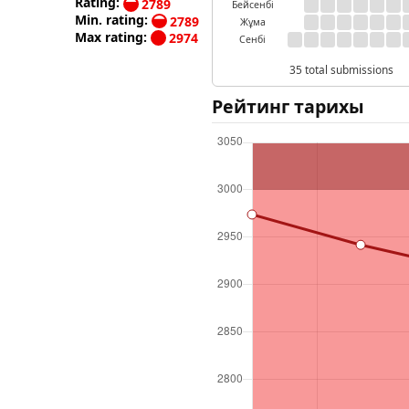
Rating:
2789
Бейсенбі
Min. rating:
2789
Жұма
Max rating:
2974
Сенбі
35 total submissions
Рейтинг тарихы