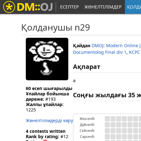
ЕСЕПТЕР
ЖӨНЕЛТІЛІМДЕР
ҚОЛД
Қолданушы n29
Қайдан
DMOJ: Modern Online 
Documentolog Final div 1
,
KCPC 
Ақпарат
a
60 есеп шығарылды
Ұпайлар бойынша
Соңғы жылдағы 35 ж
дәреже:
#193
Жалпы ұпайлар:
1225
Жексенбі
Жөнелтілімдерді көру
Дүйсенбі
4 contests written
Сейсенбі
Rank by rating:
#12
Сәрсенбі