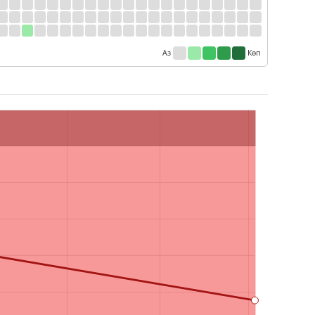
Аз
Көп