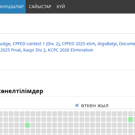
АНУШЫЛАР
САЙЫСТАР
КҮЙ
Judge
,
CPFED contest 1 (Div. 2)
,
CPFED 2025 elim
,
AlgoBatyr
,
Docume
2025 Final
,
Kaspi Div 2
,
KCPC 2026 Elimination
өнелтілімдер
«
өткен жыл