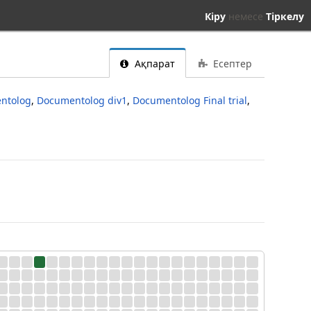
Кіру
немесе
Тіркелу
Ақпарат
Есептер
ntolog
,
Documentolog div1
,
Documentolog Final trial
,