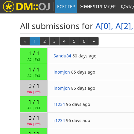
ЕСЕПТЕР
ЖӨНЕЛТІЛІМДЕР
ҚОЛД
All submissions for
A[0], A[2], 
«
1
2
3
4
5
6
»
1 / 1
Sandu84
60 days ago
AC
|
PY3
1 / 1
inomjon
85 days ago
AC
|
PY3
0 / 1
inomjon
85 days ago
WA
|
PY3
1 / 1
r1234
96 days ago
AC
|
PY3
0 / 1
r1234
96 days ago
WA
|
PY3
1 / 1