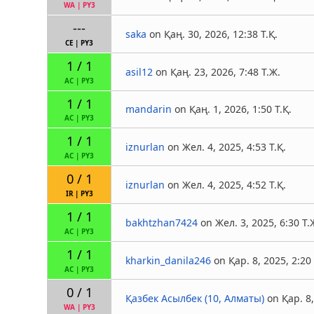
WA
|
PY3
---
saka
on Қаң. 30, 2026, 12:38 Т.Қ.
CE
|
PY3
1 / 1
asil12
on Қаң. 23, 2026, 7:48 Т.Ж.
AC
|
PY3
1 / 1
mandarin
on Қаң. 1, 2026, 1:50 Т.Қ.
AC
|
PY3
1 / 1
iznurlan
on Жел. 4, 2025, 4:53 Т.Қ.
AC
|
PY3
0 / 1
iznurlan
on Жел. 4, 2025, 4:52 Т.Қ.
IR
|
PY3
1 / 1
bakhtzhan7424
on Жел. 3, 2025, 6:30 Т.
AC
|
PY3
1 / 1
kharkin_danila246
on Қар. 8, 2025, 2:20 
AC
|
PY3
0 / 1
Қазбек Асылбек (10, Алматы)
on Қар. 8,
WA
|
PY3