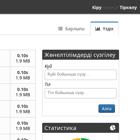
Кіру
немесе
Тіркелу
Барлығы
Үздік
Жөнелтілімдерді сүзгілеу
0.10s
1.9 MB
Күй
0.10s
1.9 MB
Тіл
0.10s
1.9 MB
0.10s
Алға
1.9 MB
0.10s
Статистика
1.9 MB
0.10s