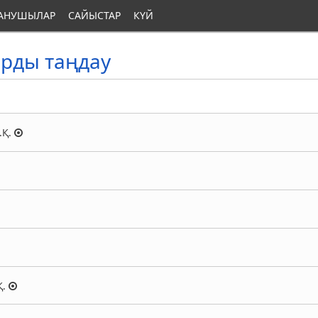
АНУШЫЛАР
САЙЫСТАР
КҮЙ
рды таңдау
.Қ.
Қ.