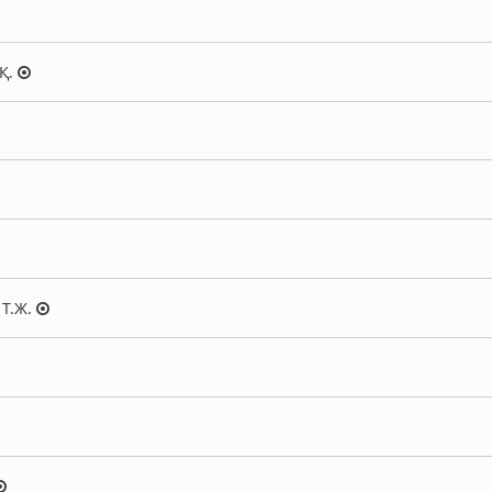
Қ.
 Т.Ж.