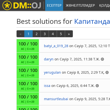
ЕСЕПТЕР
ЖӨНЕЛТІЛІМДЕР
ҚОЛД
Best solutions for
Капитанда
«
1
2
3
4
5
»
100 / 100
batyi_a_019_28
on Сәуір 7, 2025, 12:10 Т
AC
|
C++20
100 / 100
daryn
on Сәуір 7, 2025, 11:38 Т.Ж.
AC
|
C++20
100 / 100
yerugulan
on Сәуір 8, 2025, 2:29 Т.Қ.
AC
|
C++20
100 / 100
issa
on Сәуір 6, 2025, 6:44 Т.Ж.
AC
|
C++20
100 / 100
mansurtleubai
on Сәуір 9, 2025, 5:28 Т.
AC
|
C++20
100 / 100