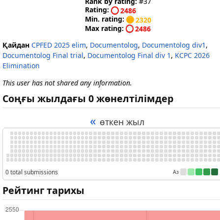
Rank by rating:
#37
Rating:
2486
Min. rating:
2320
Max rating:
2486
Қайдан
CPFED 2025 elim
,
Documentolog
,
Documentolog div1
,
Documentolog Final trial
,
Documentolog Final div 1
,
KCPC 2026
Elimination
This user has not shared any information.
Соңғы жылдағы 0 жөнелтілімдер
«
өткен жыл
0 total submissions
Аз
Рейтинг тарихы