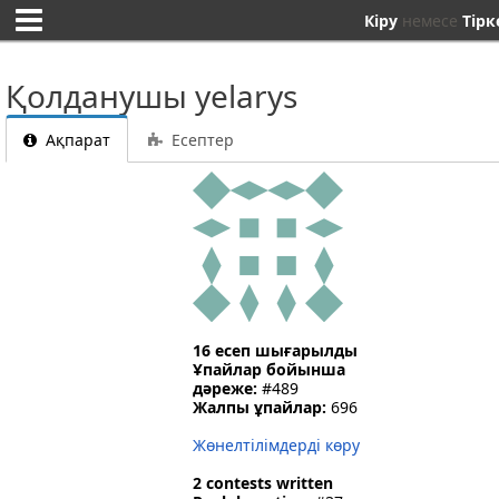
Кіру
немесе
Тірк
Қолданушы yelarys
Ақпарат
Есептер
16 есеп шығарылды
Ұпайлар бойынша
дәреже:
#489
Жалпы ұпайлар:
696
Жөнелтілімдерді көру
2 contests written