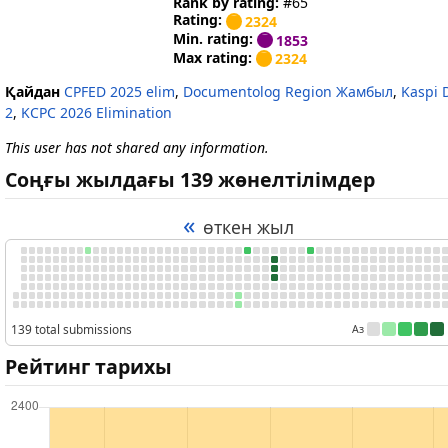
Rank by rating:
#65
Rating:
2324
Min. rating:
1853
Max rating:
2324
Қайдан
CPFED 2025 elim
,
Documentolog Region Жамбыл
,
Kaspi 
2
,
KCPC 2026 Elimination
This user has not shared any information.
Соңғы жылдағы 139 жөнелтілімдер
«
өткен жыл
139 total submissions
Аз
Рейтинг тарихы