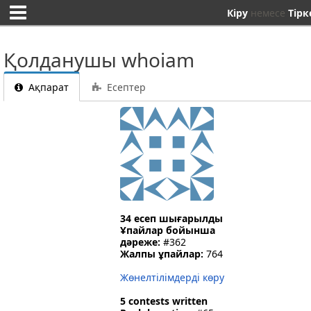
Кіру
немесе
Тірк
Қолданушы whoiam
Ақпарат
Есептер
34 есеп шығарылды
Ұпайлар бойынша
дәреже:
#362
Жалпы ұпайлар:
764
Жөнелтілімдерді көру
5 contests written