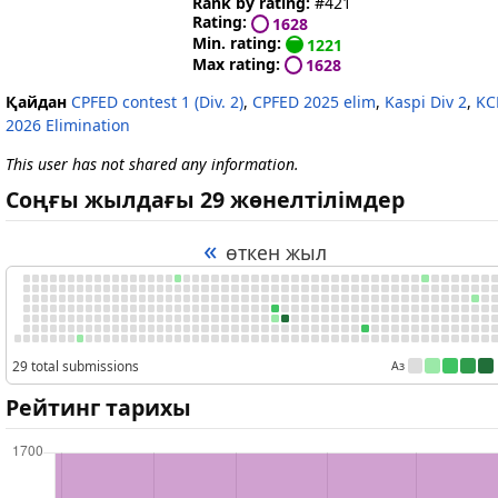
Rank by rating:
#421
Rating:
1628
Min. rating:
1221
Max rating:
1628
Қайдан
CPFED contest 1 (Div. 2)
,
CPFED 2025 elim
,
Kaspi Div 2
,
KC
2026 Elimination
This user has not shared any information.
Соңғы жылдағы 29 жөнелтілімдер
«
өткен жыл
29 total submissions
Аз
Рейтинг тарихы