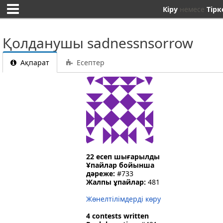
Кіру
немесе
Тірк
Қолданушы sadnessnsorrow
Ақпарат
Есептер
22 есеп шығарылды
Ұпайлар бойынша
дәреже:
#733
Жалпы ұпайлар:
481
Жөнелтілімдерді көру
4 contests written