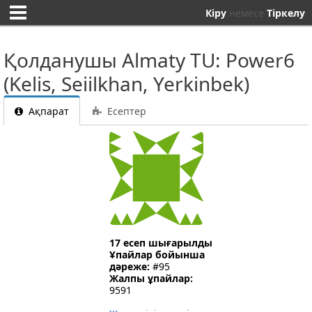
Кіру
немесе
Тіркелу
Қолданушы Almaty TU: Power6
(Kelis, Seiilkhan, Yerkinbek)
Ақпарат
Есептер
17 есеп шығарылды
Ұпайлар бойынша
дәреже:
#95
Жалпы ұпайлар:
9591