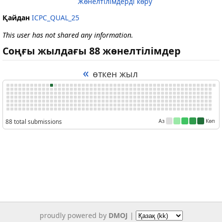
Жөнелтілімдерді көру
Қайдан
ICPC_QUAL_25
This user has not shared any information.
Соңғы жылдағы 88 жөнелтілімдер
«
өткен жыл
88 total submissions
Аз
Көп
proudly powered by
DMOJ
|