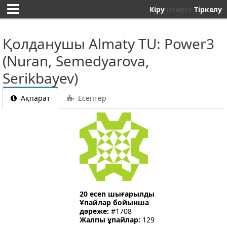
Кіру
немесе
Тіркелу
Қолданушы Almaty TU: Power3
(Nuran, Semedyarova,
Serikbayev)
Ақпарат
Есептер
20 есеп шығарылды
Ұпайлар бойынша
дәреже:
#1708
Жалпы ұпайлар:
129