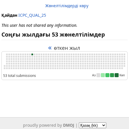
Жөнелтілімдерді көру
Қайдан
ICPC_QUAL_25
This user has not shared any information.
Соңғы жылдағы 53 жөнелтілімдер
«
өткен жыл
53 total submissions
Аз
Көп
proudly powered by
DMOJ
|