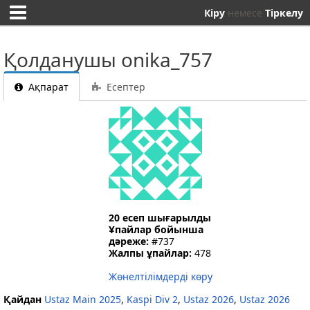
Кіру
немесе
Тіркелу
Қолданушы onika_757
Ақпарат
Есептер
20 есеп шығарылды
Ұпайлар бойынша
дәреже:
#737
Жалпы ұпайлар:
478
Жөнелтілімдерді көру
Қайдан
Ustaz Main 2025
,
Kaspi Div 2
,
Ustaz 2026
,
Ustaz 2026