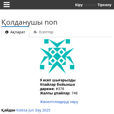
Кіру
немесе
Тіркелу
Қолданушы non
Ақпарат
Есептер
9 есеп шығарылды
Ұпайлар бойынша
дәреже:
#378
Жалпы ұпайлар:
748
Жөнелтілімдерді көру
Қайдан
Kolesa Jun day 2025