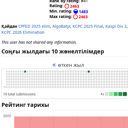
Rank by rating:
#41
Rating:
2463
Min. rating:
1483
Max rating:
2463
Қайдан
CPFED 2025 elim
,
AlgoBatyr
,
KCPC 2025 Final
,
Kaspi Div 2
,
KCPC 2026 Elimination
This user has not shared any information.
Соңғы жылдағы 10 жөнелтілімдер
«
өткен жыл
10 total submissions
Аз
Рейтинг тарихы