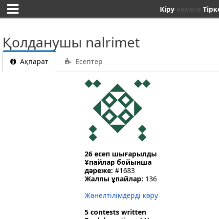
Кіру
немесе
Тірк
Қолданушы nalrimet
Ақпарат
Есептер
26 есеп шығарылды
Ұпайлар бойынша
дәреже:
#1683
Жалпы ұпайлар:
136
Жөнелтілімдерді көру
5 contests written