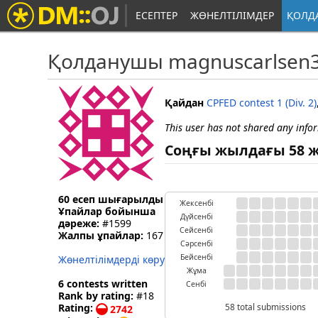
ЕСЕПТЕР
ЖӨНЕЛТІЛІМДЕР
ҚОЛД
Қолданушы magnuscarlsen
Қайдан
CPFED contest 1 (Div. 2)
This user has not shared any info
Соңғы жылдағы 58 ж
60 есеп шығарылды
Жексенбі
Ұпайлар бойынша
Дүйсенбі
дәреже:
#1599
Сейсенбі
Жалпы ұпайлар:
167
Сәрсенбі
Бейсенбі
Жөнелтілімдерді көру
Жұма
6 contests written
Сенбі
Rank by rating:
#18
Rating:
58 total submissions
2742