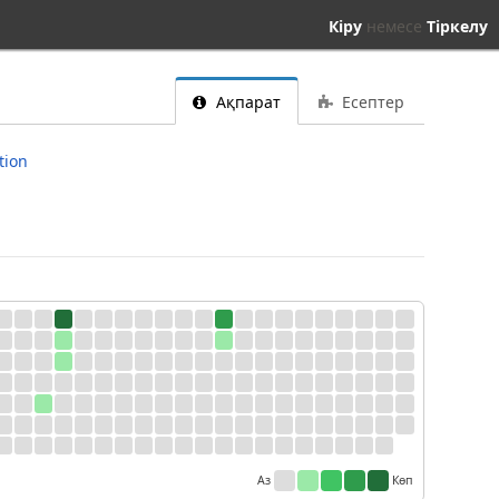
Кіру
немесе
Тіркелу
Ақпарат
Есептер
tion
Аз
Көп