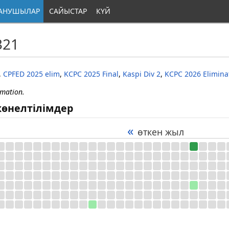
АНУШЫЛАР
САЙЫСТАР
КҮЙ
321
,
CPFED 2025 elim
,
KCPC 2025 Final
,
Kaspi Div 2
,
KCPC 2026 Elimina
rmation.
өнелтілімдер
«
өткен жыл