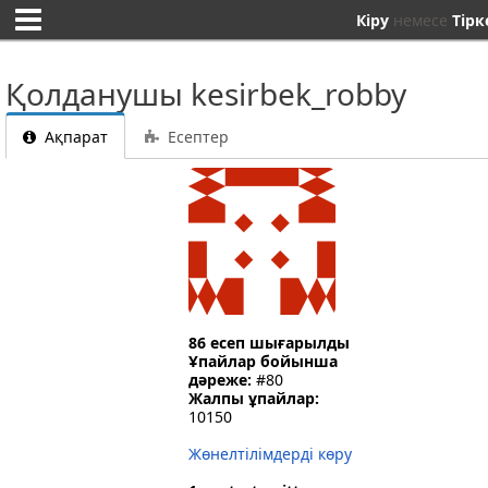
Кіру
немесе
Тірк
Қолданушы kesirbek_robby
Ақпарат
Есептер
86 есеп шығарылды
Ұпайлар бойынша
дәреже:
#80
Жалпы ұпайлар:
10150
Жөнелтілімдерді көру