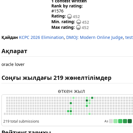
1 contest written
Rank by rating:
#1576
Rating:
452
Min. rating:
452
Max rating:
452
Қайдан
KCPC 2026 Elimination
,
DMOJ: Modern Online Judge
,
test
Ақпарат
oracle lover
Соңғы жылдағы 219 жөнелтілімдер
өткен жыл
219 total submissions
Аз
Рейтинг тарихы