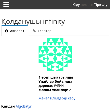
Кіру
немесе
Тіркелу
Қолданушы infinity
Ақпарат
Есептер
1 есеп шығарылды
Ұпайлар бойынша
дәреже:
#4544
Жалпы ұпайлар:
2
Жөнелтілімдерді көру
Қайдан
AlgoBatyr