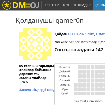
ЕСЕПТЕР
ЖӨНЕЛТІЛІМДЕР
ҚОЛД
Қолданушы gamer0n
Қайдан
CPFED 2025 elim
,
Ustaz
This user has not shared any info
Соңғы жылдағы 147 
65 есеп шығарылды
Жексенбі
Ұпайлар бойынша
Дүйсенбі
дәреже:
#47
Сейсенбі
Жалпы ұпайлар:
Сәрсенбі
17697
Бейсенбі
Жөнелтілімдерді көру
Жұма
Сенбі
147 total submissions