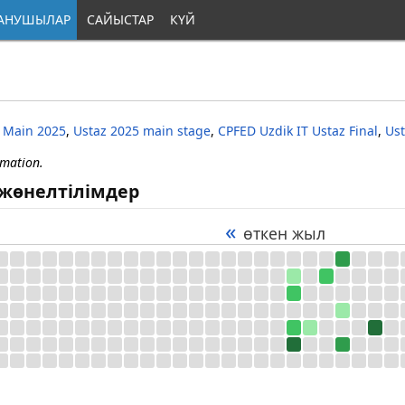
АНУШЫЛАР
САЙЫСТАР
КҮЙ
 Main 2025
,
Ustaz 2025 main stage
,
CPFED Uzdik IT Ustaz Final
,
Us
rmation.
жөнелтілімдер
«
өткен жыл