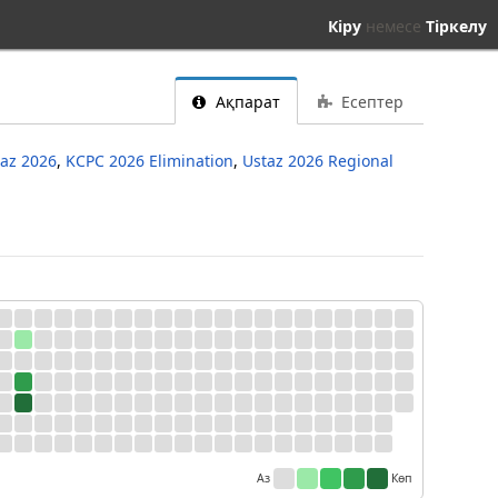
Кіру
немесе
Тіркелу
Ақпарат
Есептер
taz 2026
,
KCPC 2026 Elimination
,
Ustaz 2026 Regional
Аз
Көп