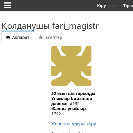
Кіру
немесе
Тірк
Қолданушы fari_magistr
Ақпарат
Есептер
52 есеп шығарылды
Ұпайлар бойынша
дәреже:
#135
Жалпы ұпайлар:
1742
Жөнелтілімдерді көру