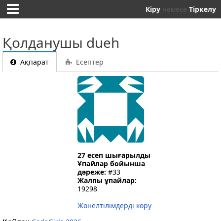
Кіру
немесе
Тіркелу
Қолданушы dueh
Ақпарат
Есептер
27 есеп шығарылды
Ұпайлар бойынша
дәреже:
#33
Жалпы ұпайлар:
19298
Жөнелтілімдерді көру