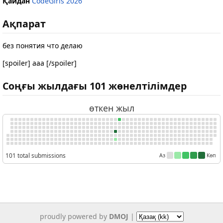
Қайдан
CodeGirls 2026
Ақпарат
без понятия что делаю
[spoiler] aaa [/spoiler]
Соңғы жылдағы 101 жөнелтілімдер
өткен жыл
101 total submissions
Аз
Көп
proudly powered by
DMOJ
|