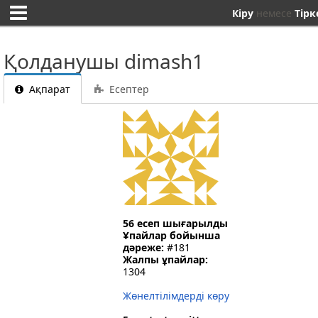
Кіру
немесе
Тірк
Қолданушы dimash1
Ақпарат
Есептер
56 есеп шығарылды
Ұпайлар бойынша
дәреже:
#181
Жалпы ұпайлар:
1304
Жөнелтілімдерді көру