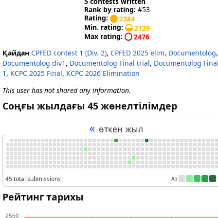
5 contests written
Rank by rating:
#53
Rating:
2384
Min. rating:
2129
Max rating:
2476
Қайдан
CPFED contest 1 (Div. 2)
,
CPFED 2025 elim
,
Documentolog
,
Documentolog div1
,
Documentolog Final trial
,
Documentolog Final
1
,
KCPC 2025 Final
,
KCPC 2026 Elimination
This user has not shared any information.
Соңғы жылдағы 45 жөнелтілімдер
«
өткен жыл
45 total submissions
Аз
Рейтинг тарихы