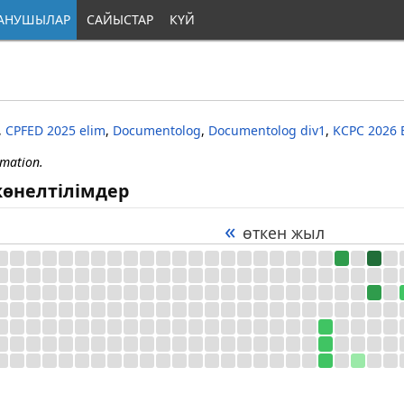
АНУШЫЛАР
САЙЫСТАР
КҮЙ
,
CPFED 2025 elim
,
Documentolog
,
Documentolog div1
,
KCPC 2026 
rmation.
өнелтілімдер
«
өткен жыл