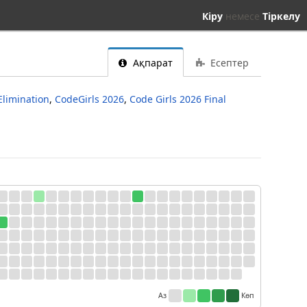
Кіру
немесе
Тіркелу
Ақпарат
Есептер
Elimination
,
CodeGirls 2026
,
Code Girls 2026 Final
Аз
Көп