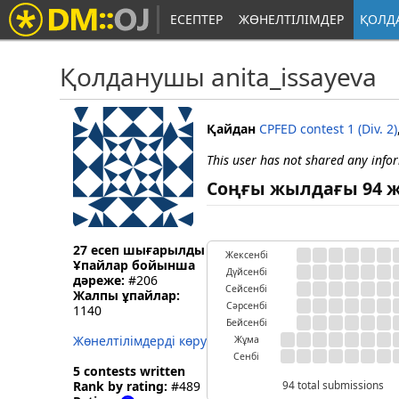
ЕСЕПТЕР
ЖӨНЕЛТІЛІМДЕР
ҚОЛД
Қолданушы anita_issayeva
Қайдан
CPFED contest 1 (Div. 2)
This user has not shared any info
Соңғы жылдағы 94 ж
27 есеп шығарылды
Жексенбі
Ұпайлар бойынша
Дүйсенбі
дәреже:
#206
Сейсенбі
Жалпы ұпайлар:
Сәрсенбі
1140
Бейсенбі
Жөнелтілімдерді көру
Жұма
Сенбі
5 contests written
Rank by rating:
#489
94 total submissions