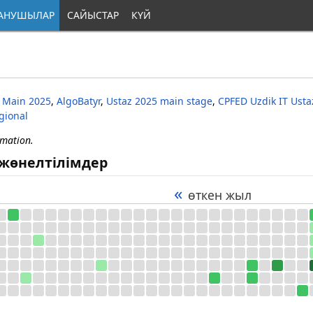
АНУШЫЛАР
САЙЫСТАР
КҮЙ
 Main 2025
,
AlgoBatyr
,
Ustaz 2025 main stage
,
CPFED Uzdik IT Usta
gional
rmation.
жөнелтілімдер
«
өткен жыл