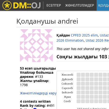
ЕСЕПТЕР
ЖӨНЕЛТІЛІМДЕР
ҚОЛД
Қолданушы andrei
Қайдан
CPFED 2025 elim
,
Ustaz
2026 Elimination
,
Ustaz 2026 Re
This user has not shared any info
Соңғы жылдағы 103 
53 есеп шығарылды
Ұпайлар бойынша
Жексенбі
дәреже:
#133
Дүйсенбі
Жалпы ұпайлар:
Сейсенбі
1798
Сәрсенбі
Жөнелтілімдерді көру
Бейсенбі
Жұма
4 contests written
Сенбі
Rank by rating:
#491