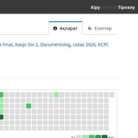
Кіру
немесе
Тіркелу
Ақпарат
Есептер
z Final
,
Kaspi Div 2
,
Documentolog
,
Ustaz 2026
,
KCPC
Аз
Көп