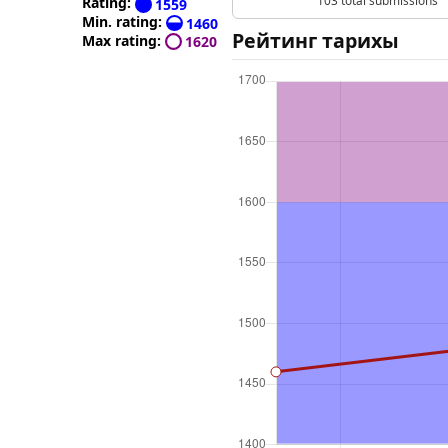
103 total submissions
Rating:
1559
Min. rating:
1460
Рейтинг тарихы
Max rating:
1620