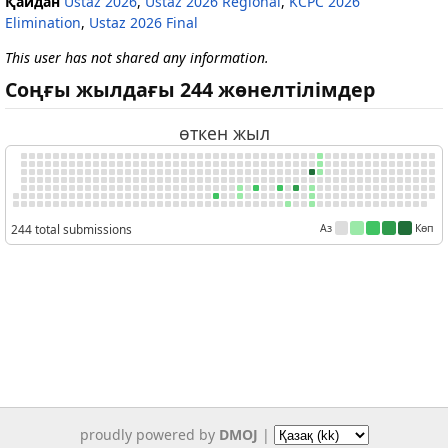
Қайдан
Ustaz 2026
,
Ustaz 2026 Regional
,
KCPC 2026
Elimination
,
Ustaz 2026 Final
This user has not shared any information.
Соңғы жылдағы 244 жөнелтілімдер
өткен жыл
244 total submissions
Аз
Көп
proudly powered by
DMOJ
|