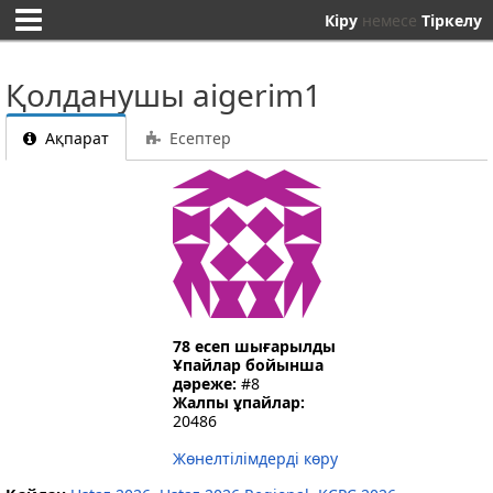
Кіру
немесе
Тіркелу
Қолданушы aigerim1
Ақпарат
Есептер
78 есеп шығарылды
Ұпайлар бойынша
дәреже:
#8
Жалпы ұпайлар:
20486
Жөнелтілімдерді көру