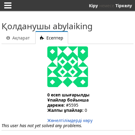
Кіру
немесе
Тіркелу
Қолданушы abylaiking
Ақпарат
Есептер
0 есеп шығарылды
Ұпайлар бойынша
дәреже:
#5595
Жалпы ұпайлар:
0
Жөнелтілімдерді көру
This user has not yet solved any problems.