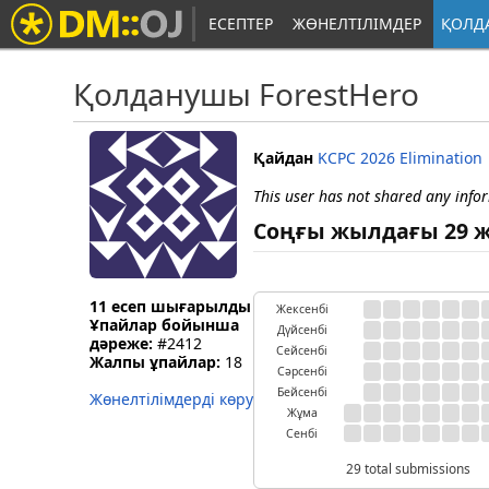
ЕСЕПТЕР
ЖӨНЕЛТІЛІМДЕР
ҚОЛД
Қолданушы ForestHero
Қайдан
KCPC 2026 Elimination
This user has not shared any info
Соңғы жылдағы 29 ж
11 есеп шығарылды
Жексенбі
Ұпайлар бойынша
Дүйсенбі
дәреже:
#2412
Сейсенбі
Жалпы ұпайлар:
18
Сәрсенбі
Бейсенбі
Жөнелтілімдерді көру
Жұма
Сенбі
29 total submissions