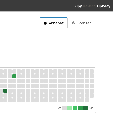
Кіру
немесе
Тіркелу
Ақпарат
Есептер
Аз
Көп