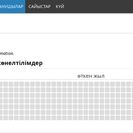
АНУШЫЛАР
САЙЫСТАР
КҮЙ
rmation.
өнелтілімдер
өткен жыл