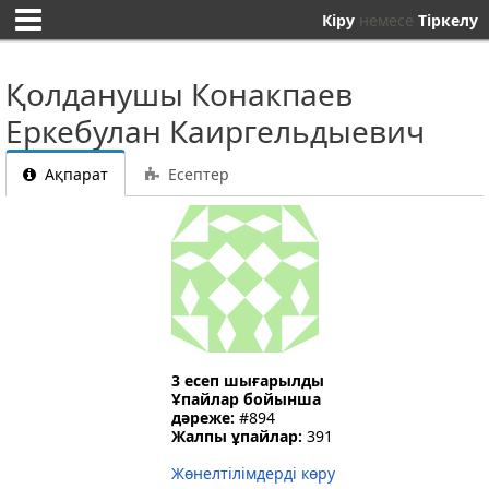
Кіру
немесе
Тіркелу
Қолданушы Конакпаев
Еркебулан Каиргельдыевич
Ақпарат
Есептер
3 есеп шығарылды
Ұпайлар бойынша
дәреже:
#894
Жалпы ұпайлар:
391
Жөнелтілімдерді көру