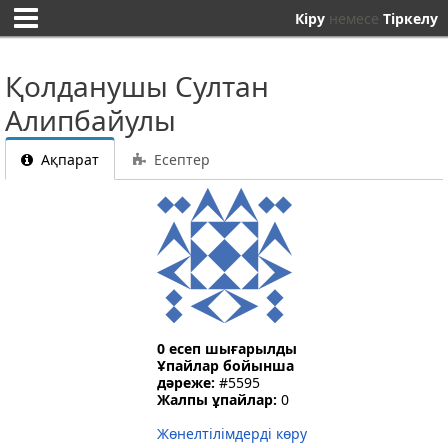
Кіру
немесе
Тіркелу
Қолданушы Султан
Алипбайулы
Ақпарат
Есептер
0 есеп шығарылды
Ұпайлар бойынша
дәреже:
#5595
Жалпы ұпайлар:
0
Жөнелтілімдерді көру