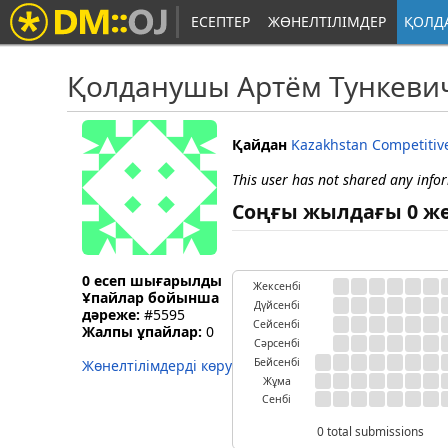
ЕСЕПТЕР
ЖӨНЕЛТІЛІМДЕР
ҚОЛД
Қолданушы Артём Тункеви
Қайдан
Kazakhstan Competiti
This user has not shared any info
Соңғы жылдағы 0 ж
0 есеп шығарылды
Жексенбі
Ұпайлар бойынша
Дүйсенбі
дәреже:
#5595
Сейсенбі
Жалпы ұпайлар:
0
Сәрсенбі
Бейсенбі
Жөнелтілімдерді көру
Жұма
Сенбі
0 total submissions