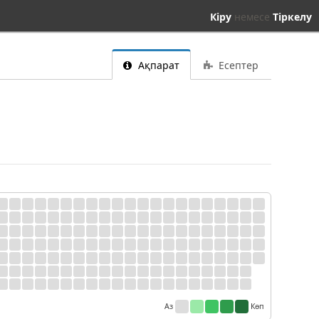
Кіру
немесе
Тіркелу
Ақпарат
Есептер
Аз
Көп