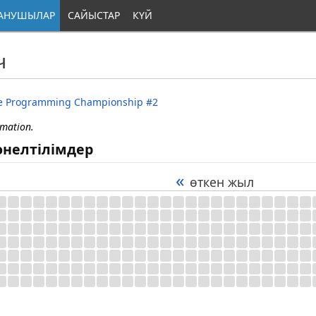
АНУШЫЛАР
САЙЫСТАР
КҮЙ
ч
ve Programming Championship #2
rmation.
өнелтілімдер
«
өткен жыл