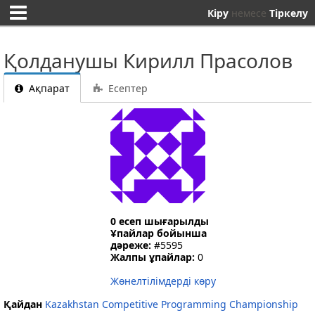
Кіру
немесе
Тіркелу
Қолданушы Кирилл Прасолов
Ақпарат
Есептер
0 есеп шығарылды
Ұпайлар бойынша
дәреже:
#5595
Жалпы ұпайлар:
0
Жөнелтілімдерді көру
Қайдан
Kazakhstan Competitive Programming Championship