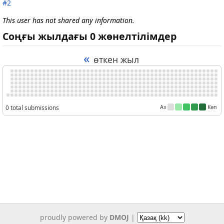
#2
This user has not shared any information.
Соңғы жылдағы 0 жөнелтілімдер
«
өткен жыл
0 total submissions
Аз
Көп
proudly powered by
DMOJ
|