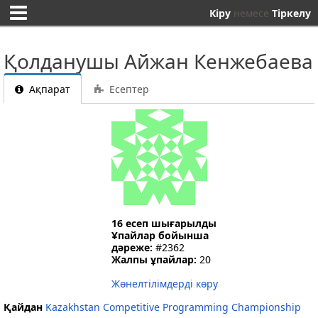
Кіру
немесе
Тіркелу
Қолданушы Айжан Кенжебаева
Ақпарат
Есептер
16 есеп шығарылды
Ұпайлар бойынша
дәреже:
#2362
Жалпы ұпайлар:
20
Жөнелтілімдерді көру
Қайдан
Kazakhstan Competitive Programming Championship