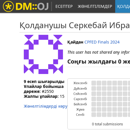
ЕСЕПТЕР
ЖӨНЕЛТІЛІМДЕР
ҚОЛД
Қолданушы Серкебай Ибр
Қайдан
CPFED Finals 2024
This user has not shared any info
Соңғы жылдағы 0 ж
9 есеп шығарылды
Жексенбі
Ұпайлар бойынша
Дүйсенбі
дәреже:
#2550
Сейсенбі
Жалпы ұпайлар:
15
Сәрсенбі
Бейсенбі
Жөнелтілімдерді көру
Жұма
Сенбі
0 total submissions