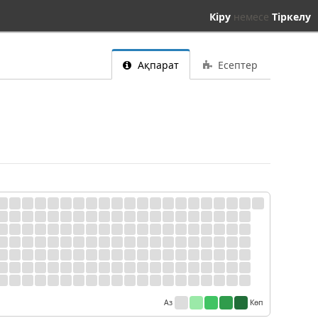
Кіру
немесе
Тіркелу
Ақпарат
Есептер
Аз
Көп