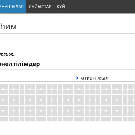
АНУШЫЛАР
САЙЫСТАР
КҮЙ
аһим
rmation.
өнелтілімдер
«
өткен жыл