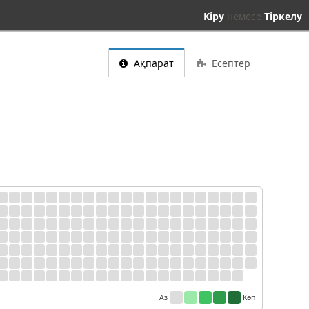
Кіру
немесе
Тіркелу
Ақпарат
Есептер
Аз
Көп