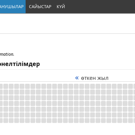
АНУШЫЛАР
САЙЫСТАР
КҮЙ
rmation.
өнелтілімдер
«
өткен жыл