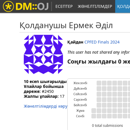
ЕСЕПТЕР
ЖӨНЕЛТІЛІМДЕР
ҚОЛД
Қолданушы Ермек Әділ
Қайдан
CPFED Finals 2024
This user has not shared any info
Соңғы жылдағы 0 ж
10 есеп шығарылды
Жексенбі
Ұпайлар бойынша
Дүйсенбі
дәреже:
#2450
Сейсенбі
Жалпы ұпайлар:
17
Сәрсенбі
Бейсенбі
Жөнелтілімдерді көру
Жұма
Сенбі
0 total submissions