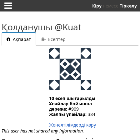
Кіру
немесе
Тіркелу
Қолданушы @Kuat
Ақпарат
Есептер
10 есеп шығарылды
Ұпайлар бойынша
дәреже:
#909
Жалпы ұпайлар:
384
Жөнелтілімдерді көру
This user has not shared any information.