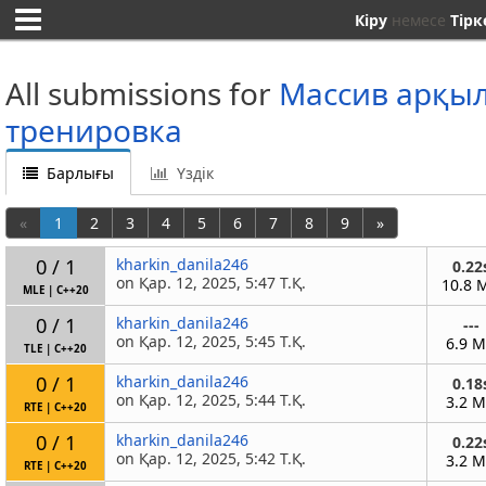
Кіру
немесе
Тірк
All submissions for
Массив арқы
тренировка
Барлығы
Үздік
«
1
2
3
4
5
6
7
8
9
»
0 / 1
kharkin_danila246
0.22
on Қар. 12, 2025, 5:47 Т.Қ.
10.8 
MLE
|
C++20
0 / 1
kharkin_danila246
---
on Қар. 12, 2025, 5:45 Т.Қ.
6.9 
TLE
|
C++20
0 / 1
kharkin_danila246
0.18
on Қар. 12, 2025, 5:44 Т.Қ.
3.2 
RTE
|
C++20
0 / 1
kharkin_danila246
0.22
on Қар. 12, 2025, 5:42 Т.Қ.
3.2 
RTE
|
C++20