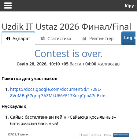
Кіру
н
Uzdik IT Ustaz 2026 Финал/Final
Ақпарат
Статистика
Рейтингтер
Contest is over.
Сәуір 28, 2026, 10:10 +05
бастап
04:00
жалғасады
Памятка для участников
https://docs.google.com/document/d/1728L-
8VnMBqE7qnqGAZMkU66YE17XqcjCpoA7itExhs
Нұсқаулық
Сайыс басталғаннан кейін «Сайысқа қосылыңыз»
батырмасын басыңыз!