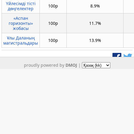
Үйлесімді тісті
100p
8.9%
дөңгелектер
«Аспан
горизонты»
100p
11.7%
жобасы
Ұлы Даланың
100p
13.9%
магистральдары
proudly powered by
DMOJ
|