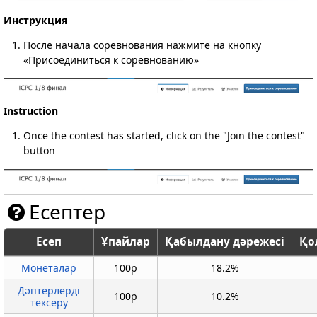
Инструкция
После начала соревнования нажмите на кнопку
«Присоединиться к соревнованию»
Instruction
Once the contest has started, click on the "Join the contest"
button
Есептер
Есеп
Ұпайлар
Қабылдану дәрежесі
Қо
Монеталар
100p
18.2%
Дәптерлерді
100p
10.2%
тексеру