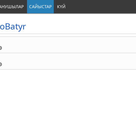
АНУШЫЛАР
САЙЫСТАР
КҮЙ
goBatyr