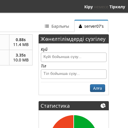
Кіру
немесе
Тіркелу
Барлығы
server07's
Жөнелтілімдерді сүзгілеу
0.88s
11.4 MB
Күй
3.35s
10.0 MB
Тіл
Алға
Статистика