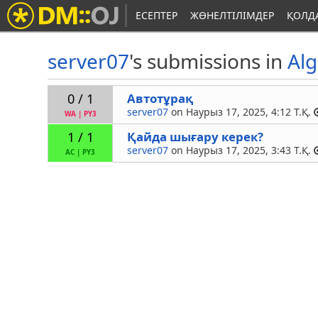
ЕСЕПТЕР
ЖӨНЕЛТІЛІМДЕР
ҚОЛД
server07
's submissions in
Al
Автотұрақ
0 / 1
server07
on Наурыз 17, 2025, 4:12 Т.Қ.
WA
|
PY3
Қайда шығару керек?
1 / 1
server07
on Наурыз 17, 2025, 3:43 Т.Қ.
AC
|
PY3