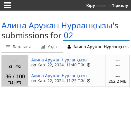
Кіру
немесе
Тіркелу
Алина Аружан Нурланқызы
's
submissions for
02
Барлығы
Үздік
Алина Аружан Нурланқызы'
---
Алина Аружан Нурланқызы
---
on Қар. 22, 2024, 11:40 Т.Ж.
---
CE
|
PY2
36 / 100
Алина Аружан Нурланқызы
---
on Қар. 22, 2024, 11:25 Т.Ж.
262.2 MB
TLE
|
PY3