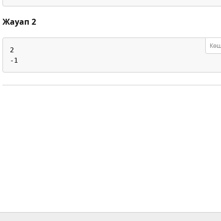
Жауап 2
Көш
2

-1