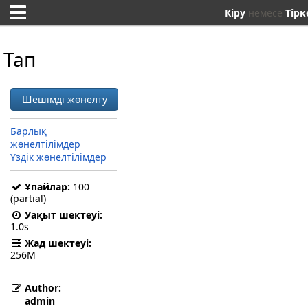
Кіру
немесе
Тірк
Тап
Шешімді жөнелту
Барлық
жөнелтілімдер
Үздік жөнелтілімдер
Ұпайлар:
100
(partial)
Уақыт шектеуі:
1.0s
Жад шектеуі:
256M
Author:
admin