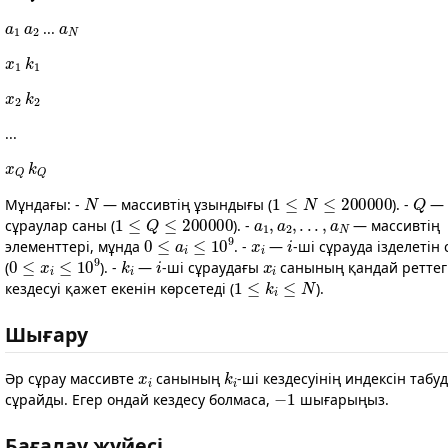
a
1
a
2
a
N
...
x
1
k
1
x
2
k
2
...
x
Q
k
Q
N
1
≤
N
≤
200000
Q
Мұндағы: -
— массивтің ұзындығы (
). -
—
1
≤
Q
≤
200000
a
1
,
a
2
,
.
.
.
,
a
N
сұраулар саны (
). -
— массивтің
0
≤
a
i
≤
10
9
x
i
i
элементтері, мұнда
. -
—
-ші сұрауда ізделетін 
0
≤
x
i
≤
10
9
k
i
i
x
i
(
). -
—
-ші сұраудағы
санының қандай реттег
1
≤
k
i
≤
N
кездесуі қажет екенін көрсетеді (
).
Шығару
x
i
k
i
Әр сұрау массивте
санының
-ші кездесуінің индексін табу
−
1
сұрайды. Егер ондай кездесу болмаса,
шығарыңыз.
Бағалау жүйесі