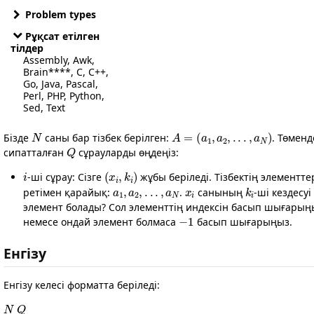
Problem types
Рұқсат етілген
тілдер
Assembly, Awk,
Brain****, C, C++,
Go, Java, Pascal,
Perl, PHP, Python,
Sed, Text
N
A
(
a
=
1
,
a
2
,
.
.
.
,
a
N
)
Бізде
саны бар тізбек берілген:
. Төменд
Q
сипатталған
сұрауларды өңдеңіз:
i
(
x
i
,
k
i
)
-ші сұрау: Сізге
жұбы беріледі. Тізбектің элементте
a
1
,
a
2
,
.
.
.
,
a
N
x
i
k
i
ретімен қарайық:
.
санының
-ші кездесуі
элемент болады? Сол элементтің индексін басып шығарың
−
1
немесе ондай элемент болмаса
басып шығарыңыз.
Енгізу
Енгізу келесі форматта беріледі:
N
Q