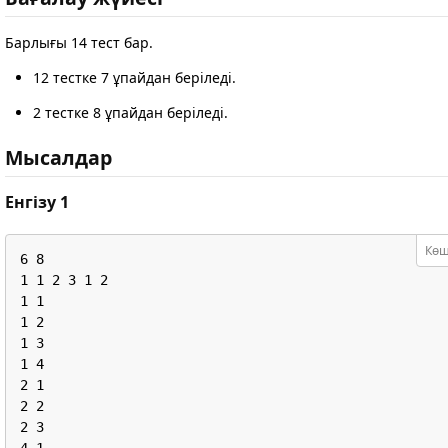
Барлығы 14 тест бар.
12 тестке 7 ұпайдан беріледі.
2 тестке 8 ұпайдан беріледі.
Мысалдар
Енгізу 1
Көш
6 8

1 1 2 3 1 2

1 1

1 2

1 3

1 4

2 1

2 2

2 3

4 1