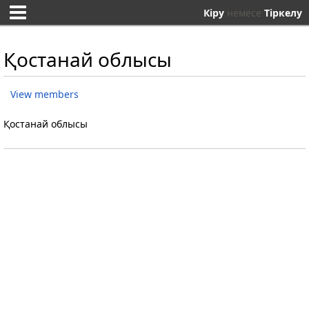
Кіру
немесе
Тіркелу
Қостанай облысы
View members
Қостанай облысы