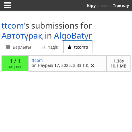
Кіру
немесе
Тіркелу
ttcom
's submissions for
Автотұрақ
in
AlgoBatyr
Барлығы
Үздік
ttcom's
1 / 1
ttcom
1.38s
on Наурыз 17, 2025, 3:33 Т.Қ.
10.1 MB
AC
|
PY3