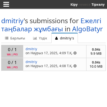
Кіру
немесе
Тіркелу
dmitriy
's submissions for
Ежелгі
таңбалар жұмбағы
in
AlgoBatyr
Барлығы
Үздік
dmitriy's
0 / 1
dmitriy
0.04s
on Наурыз 17, 2025, 4:09 Т.Қ.
9.9 MB
WA
|
PY3
0 / 1
dmitriy
0.04s
on Наурыз 17, 2025, 4:08 Т.Қ.
10.0 MB
WA
|
PY3